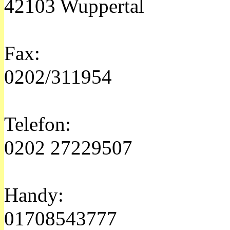
42103 Wuppertal
Fax:
0202/311954
Telefon:
0202 27229507
Handy:
01708543777